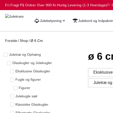
Fri Fragt På Ordrer Over 900 Kr.
Hurtig Levering (1-3 Hverdage)
Julebelysning
Julebord og Indpakni
Forside
/
Shop
/
Ø 6 Cm
ø 6 
Juletræ og Ophæng
Glaskugler og Julekugler
Eksklusive Glaskugler
Eksklusive
Fugle og figurer
Juletræ o
Figurer
Julekugle sæt
Klassiske Glaskugler
Silkematte Glaskugler