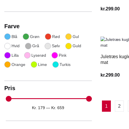
kr.
299.00
Farve
Blå
Grøn
Rød
Gul
Hvid
Grå
Sølv
Guld
Lilla
Lyserød
Pink
Juletræs kugl
mat
Orange
Lime
Turkis
kr.
299.00
Pris
1
2
Kr.
179
—
Kr.
659