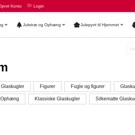
Opret Konto
Login
ng
Juletræ og Ophæng
Julepynt til Hjemmet
cm
 Glaskugler
Figurer
Fugle og figurer
Glasku
g Ophæng
Klassiske Glaskugler
Silkematte Glasku