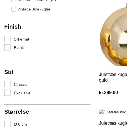
Vintage Julekugler
Finish
Silkemat
Blank
Stil
Juletræs kugl
guld
Classic
kr.
299.00
Exclusive
Størrelse
Juletræs kugl
Ø 6 cm