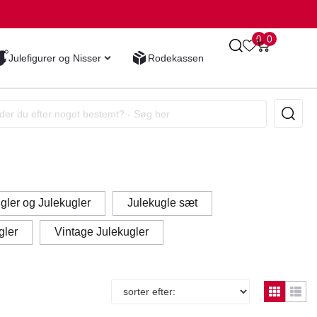
0
0
Julefigurer og Nisser
Rodekassen
gler og Julekugler
Julekugle sæt
gler
Vintage Julekugler