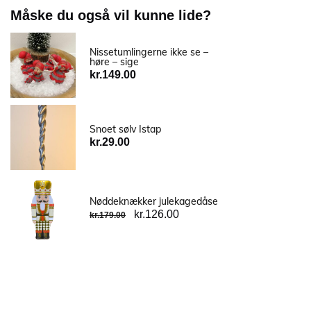
Måske du også vil kunne lide?
Nissetumlingerne ikke se –
høre – sige
kr.
149.00
Snoet sølv Istap
kr.
29.00
Nøddeknækker julekagedåse
kr.
126.00
kr.
179.00