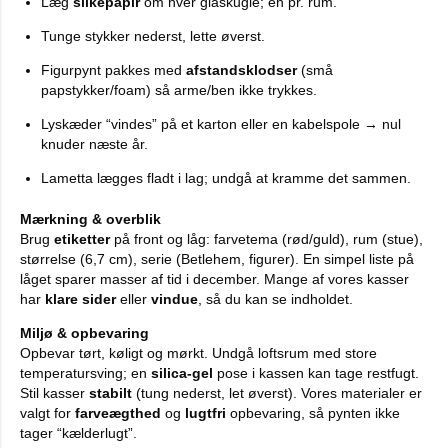
Læg
silkepapir
om hver glaskugle; én pr. rum.
Tunge stykker nederst, lette øverst.
Figurpynt pakkes med
afstandsklodser
(små
papstykker/foam) så arme/ben ikke trykkes.
Lyskæder “vindes” på et karton eller en kabelspole → nul
knuder næste år.
Lametta lægges fladt i lag; undgå at kramme det sammen.
Mærkning & overblik
Brug
etiketter
på front og låg: farvetema (rød/guld), rum (stue),
størrelse (6,7 cm), serie (Betlehem, figurer). En simpel liste på
låget sparer masser af tid i december. Mange af vores kasser
har
klare sider
eller
vindue
, så du kan se indholdet.
Miljø & opbevaring
Opbevar tørt, køligt og mørkt. Undgå loftsrum med store
temperatursving; en
silica-gel
pose i kassen kan tage restfugt.
Stil kasser
stabilt
(tung nederst, let øverst). Vores materialer er
valgt for
farveægthed
og
lugtfri
opbevaring, så pynten ikke
tager “kælderlugt”.