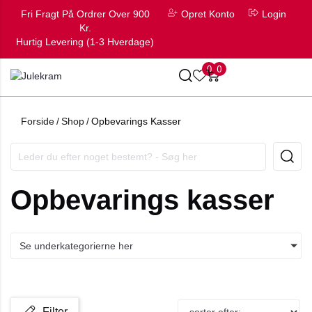
Fri Fragt På Ordrer Over 900
Opret Konto
Login
Kr.
Hurtig Levering (1-3 Hverdage)
0
0
Forside
/
Shop
/
Opbevarings Kasser
Opbevarings kasser
Se underkategorierne her
Filter