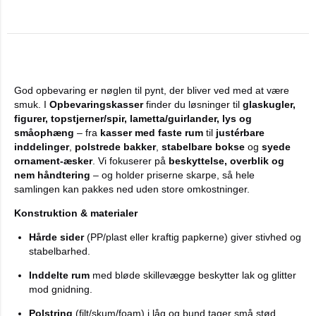
God opbevaring er nøglen til pynt, der bliver ved med at være
smuk. I
Opbevaringskasser
finder du løsninger til
glaskugler,
figurer, topstjerner/spir, lametta/guirlander, lys og
småophæng
– fra
kasser med faste rum
til
justérbare
inddelinger
,
polstrede bakker
,
stabelbare bokse
og
syede
ornament-æsker
. Vi fokuserer på
beskyttelse, overblik og
nem håndtering
– og holder priserne skarpe, så hele
samlingen kan pakkes ned uden store omkostninger.
Konstruktion & materialer
Hårde sider
(PP/plast eller kraftig papkerne) giver stivhed og
stabelbarhed.
Inddelte rum
med bløde skillevægge beskytter lak og glitter
mod gnidning.
Polstring
(filt/skum/foam) i låg og bund tager små stød.