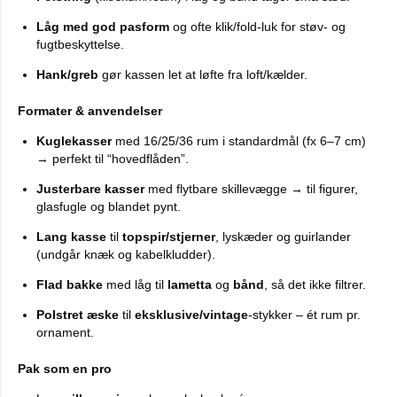
Låg med god pasform
og ofte klik/fold-luk for støv- og
fugtbeskyttelse.
Hank/greb
gør kassen let at løfte fra loft/kælder.
Formater & anvendelser
Kuglekasser
med 16/25/36 rum i standardmål (fx 6–7 cm)
→ perfekt til “hovedflåden”.
Justerbare kasser
med flytbare skillevægge → til figurer,
glasfugle og blandet pynt.
Lang kasse
til
topspir/stjerner
, lyskæder og guirlander
(undgår knæk og kabelkludder).
Flad bakke
med låg til
lametta
og
bånd
, så det ikke filtrer.
Polstret æske
til
eksklusive/vintage
-stykker – ét rum pr.
ornament.
Pak som en pro