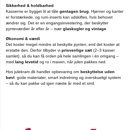
Sikkerhed & holdbarhed
Kasserne er bygget til at tåle
gentagen brug
. Hjørner og kanter
er forstærkede, og rum-inserts kan udskiftes, hvis behovet
ændrer sig. Det er en engangsinvestering, der beskytter
pynteværdier år efter år – især
glaskugler og vintage
.
Økonomi & værdi
Det koster meget mindre at beskytte pynten, end det koster at
erstatte den. Derfor tilbyder vi
prisvenlige sæt
(2–3 kasser
samlet), så du kan få orden på hele samlingen i én omgang –
med
lang levetid
og ro i maven, når julen pakkes ned.
Hos julekram.dk handler opbevaring om
beskyttelse uden
bøvl
: gode materialer, smart indretning og overskueligt system
– så du kan pakke ud igen næste år med et smil.