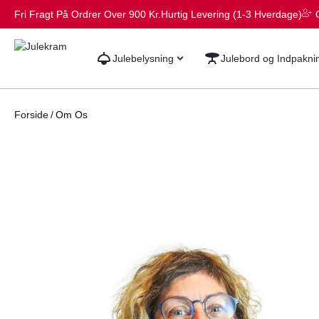
Fri Fragt På Ordrer Over 900 Kr.
Hurtig Levering (1-3 Hverdage)
Julebelysning
Julebord og Indpakni
Forside
/
Om Os