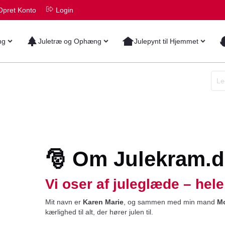
Opret Konto
Login
ng
Juletræ og Ophæng
Julepynt til Hjemmet
🎅 Om Julekram.d
Vi oser af juleglæde – hele
Mit navn er
Karen Marie
, og sammen med min mand
M
kærlighed til alt, der hører julen til.