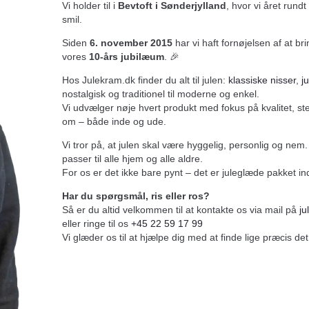
Vi holder til i
Bevtoft i Sønderjylland
, hvor vi året rund
smil.
Siden
6. november 2015
har vi haft fornøjelsen af at br
vores
10-års jubilæum
. 🎉
Hos Julekram.dk finder du alt til julen:
klassiske nisser
,
j
nostalgisk og traditionel til moderne og enkel.
Vi udvælger nøje hvert produkt med fokus på kvalitet, s
om – både inde og ude.
Vi tror på, at julen skal være hyggelig, personlig og nem. 
passer til alle hjem og alle aldre.
For os er det ikke bare pynt – det er juleglæde pakket ind 
Har du spørgsmål, ris eller ros?
Så er du altid velkommen til at kontakte os via mail på
j
eller ringe til os
+45 22 59 17 99
Vi glæder os til at hjælpe dig med at finde lige præcis det