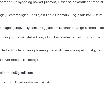
t spreder julehygge og pakker julepynt, nisser og dekorationer med et
inge julestemningen ud til hjem i hele Danmark – og snart kan vi fejre
ulekugler
,
julepynt
,
lyskæder
og
juledekorationer
i mange stilarter – fra
temning og dansk juletradition, så du kan skabe den jul, du drømmer
Derfor tilbyder vi hurtig levering, personlig service og et udvalg, der
i hver eneste lille detalje.
ulekram.dk@gmail.com
, der gør din jul ekstra magisk. 🎄