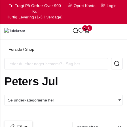
Fri Fragt På Ordrer Over 900
Opret Konto
Login
Kr.
Hurtig Levering (1-3 Hverdage)
0
0
Forside
/
Shop
Peters Jul
Se underkategorierne her
Filter