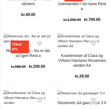
stickers
Julemanden i sin kane Rest
a
kr.
49.00
kr.
700.00
kr.
1,058.00
Tilbud
67%
Nissernes Jul – Nu er det
jul igen Rest a
Kravlenisser af Clara og
Vilhem Hansens Nissernes
verden A4
kr.
200.00
kr.
599.00
kr.
29.00
Nissernes Jul gavepapir 3 rl