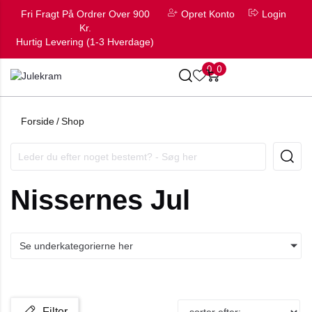
Fri Fragt På Ordrer Over 900
Opret Konto
Login
Kr.
Hurtig Levering (1-3 Hverdage)
0
0
Forside
/
Shop
Nissernes Jul
Se underkategorierne her
Filter