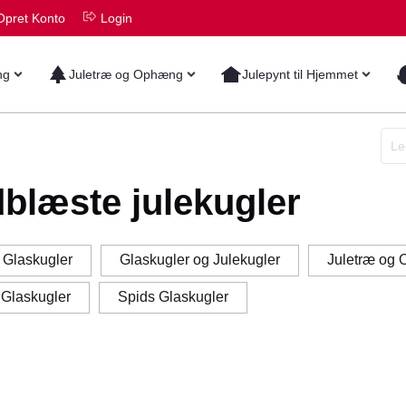
Opret Konto
Login
ng
Juletræ og Ophæng
Julepynt til Hjemmet
blæste julekugler
 Glaskugler
Glaskugler og Julekugler
Juletræ og
 Glaskugler
Spids Glaskugler