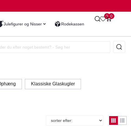
0
0
Julefigurer og Nisser
Rodekassen
 Ophæng
Klassiske Glaskugler