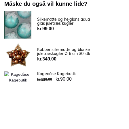
Måske du også vil kunne lide?
Silkematte og højglans aqua
glas juletræs kugler
kr.
99.00
Kobber silkematte og blanke
juletræskugler Ø 6 cm 30 stk
kr.
349.00
Kagedåse Kagebutik
kr.
90.00
kr.
129.00