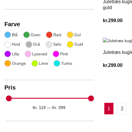
Juletræs kugl
guld
kr.
299.00
Farve
Blå
Grøn
Rød
Gul
Hvid
Grå
Sølv
Guld
Juletræs kugl
Lilla
Lyserød
Pink
Orange
Lime
Turkis
kr.
299.00
Pris
Kr.
119
—
Kr.
399
1
2