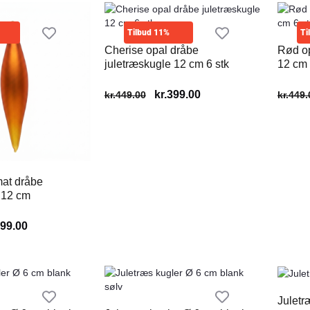
Tilbud 11%
Ti
Cherise opal dråbe
Rød op
juletræskugle 12 cm 6 stk
12 cm 
kr.
399.00
kr.
449.00
kr.
449.
mat dråbe
 12 cm
99.00
Juletr