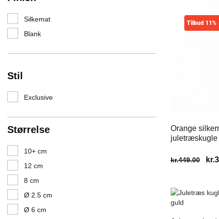
Silkemat
Tilbud 11%
Blank
Stil
Exclusive
Størrelse
Orange silke
juletræskugle
10+ cm
kr.
3
kr.
449.00
12 cm
8 cm
Ø 2.5 cm
Ø 6 cm