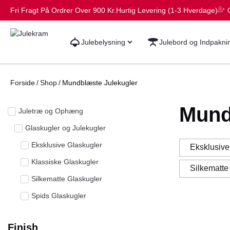
Fri Fragt På Ordrer Over 900 Kr.
Hurtig Levering (1-3 Hverdage)
Julebelysning
Julebord og Indpakni
Forside
/
Shop
/
Mundblæste Julekugler
Mund
Juletræ og Ophæng
Glaskugler og Julekugler
Eksklusive Glaskugler
Eksklusive
Klassiske Glaskugler
Silkematte
Silkematte Glaskugler
Spids Glaskugler
Finish