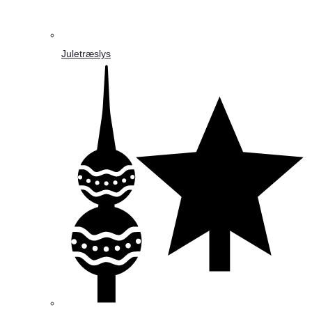
Juletræslys