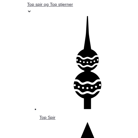
Top spir og Top stjerner
Top Spir