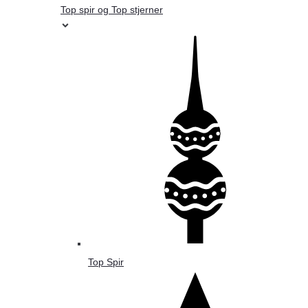
Top spir og Top stjerner
Top Spir