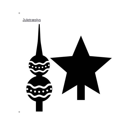
Juletræslys