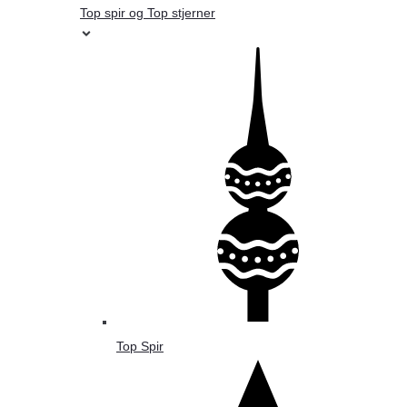
Top spir og Top stjerner
Top Spir