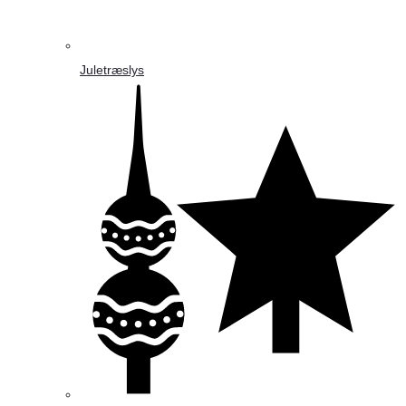
Juletræslys