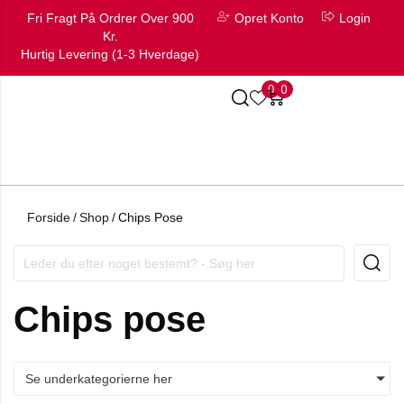
Fri Fragt På Ordrer Over 900
Opret Konto
Login
Kr.
Hurtig Levering (1-3 Hverdage)
0
0
Forside
/
Shop
/
Chips Pose
Chips pose
Se underkategorierne her