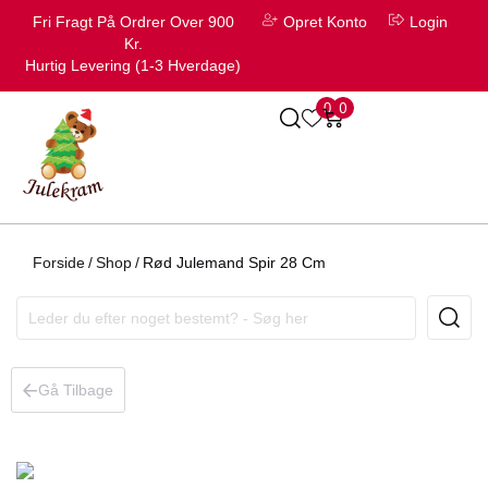
Fri Fragt På Ordrer Over 900
Opret Konto
Login
Kr.
Hurtig Levering (1-3 Hverdage)
0
0
Forside
/
Shop
/
Rød Julemand Spir 28 Cm
Gå Tilbage