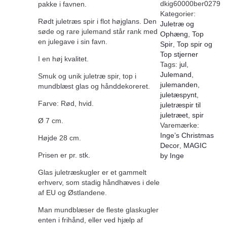
dkig60000ber0279
pakke i favnen.
Kategorier:
Rødt juletræs spir i flot højglans. Den
Juletræ og
søde og rare julemand står rank med
Ophæng
,
Top
en julegave i sin favn.
Spir
,
Top spir og
Top stjerner
I en høj kvalitet.
Tags:
jul
,
Julemand
,
Smuk og unik juletræ spir, top i
julemanden
,
mundblæst glas og hånddekoreret.
juletæspynt
,
Farve: Rød, hvid.
juletræspir til
juletræet
,
spir
Ø 7 cm.
Varemærke:
Inge’s Christmas
Højde 28 cm.
Decor
,
MAGIC
Prisen er pr. stk.
by Inge
Glas juletræskugler er et gammelt
erhverv, som stadig håndhæves i dele
af EU og Østlandene.
Man mundblæser de fleste glaskugler
enten i frihånd, eller ved hjælp af