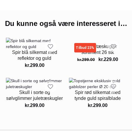
Du kunne også være interesseret i…
Rød juletæskugler
Tilbud 23%
Spir blå silkemat med
sortiment 26 stk
reflektor og guld
kr.
229.00
kr.
299.00
kr.
299.00
Skull i sorte og
Spir rød silkemat med
sølvglimmer juletræskugler
tynde guld spiralblade
kr.
299.00
kr.
299.00