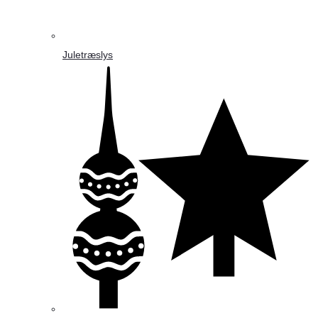
Juletræslys