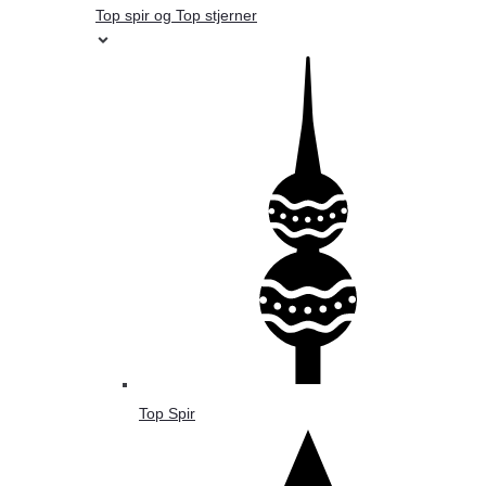
Top spir og Top stjerner
Top Spir