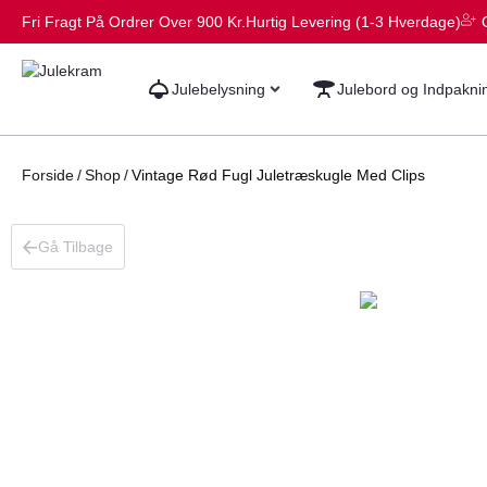
Fri Fragt På Ordrer Over 900 Kr.
Hurtig Levering (1-3 Hverdage)
Julebelysning
Julebord og Indpakni
Forside
/
Shop
/
Vintage Rød Fugl Juletræskugle Med Clips
Gå Tilbage