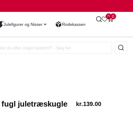
0
0
Julefigurer og Nisser
Rodekassen
 fugl juletræskugle
kr.
139.00