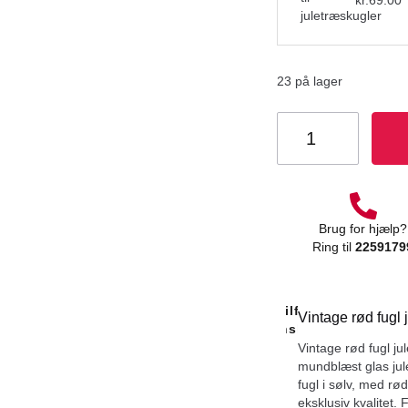
kr.
69.00
23 på lager
Brug for hjælp?
Ring til
2259179
Tilføj Til
Vintage rød fugl 
Ønskeliste
Vintage rød fugl ju
mundblæst glas jul
fugl i sølv, med rø
eksklusiv kvalitet. 