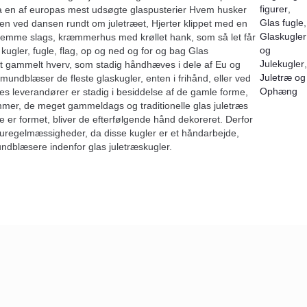
figurer
,
ra en af europas mest udsøgte glaspusterier Hvem husker
Glas fugle
,
ten ved dansen rundt om juletræet, Hjerter klippet med en
Glaskugler
nemme slags, kræmmerhus med krøllet hank, som så let får
og
kugler, fugle, flag, op og ned og for og bag Glas
Julekugler
,
 et gammelt hverv, som stadig håndhæves i dele af Eu og
Juletræ og
undblæser de fleste glaskugler, enten i frihånd, eller ved
Ophæng
es leverandører er stadig i besiddelse af de gamle forme,
er, de meget gammeldags og traditionelle glas juletræs
e er formet, bliver de efterfølgende hånd dekoreret. Derfor
regelmæssigheder, da disse kugler er et håndarbejde,
undblæsere indenfor glas juletræskugler.