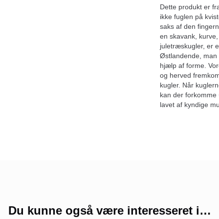
Dette produkt er f
ikke fuglen på kvis
saks af den finger
en skavank, kurve, 
juletræskugler, er
Østlandende, man m
hjælp af forme. Vor
og herved fremkomm
kugler. Når kuglern
kan der forkomme u
lavet af kyndige m
Du kunne også være interesseret i…