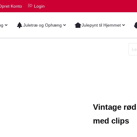
Opret Konto
Login
ng
Juletræ og Ophæng
Julepynt til Hjemmet
Vintage rød
med clips