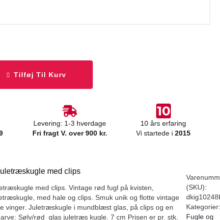
Tilføj Til Kurv
Levering: 1-3 hverdage
10 års erfaring
9
Fri fragt V. over 900 kr.
Vi startede i
2015
juletræskugle med clips
Varenumm
(SKU):
letræskugle med clips. Vintage rød fugl på kvisten,
dkig10248
etræskugle, med hale og clips. Smuk unik og flotte vintage
Kategorier
de vinger. Juletræskugle i mundblæst glas, på clips og en
Fugle og
Farve: Sølv/rød glas juletræs kugle. 7 cm Prisen er pr. stk.