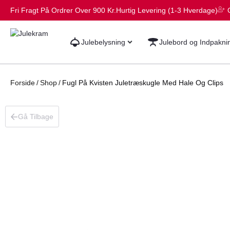
Fri Fragt På Ordrer Over 900 Kr.
Hurtig Levering (1-3 Hverdage)
Julebelysning
Julebord og Indpakni
Forside
/
Shop
/
Fugl På Kvisten Juletræskugle Med Hale Og Clips
Gå Tilbage