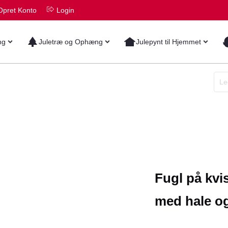
Opret Konto
Login
ng
Juletræ og Ophæng
Julepynt til Hjemmet
Fugl på kvi
med hale og