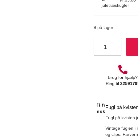
kr.
69.00
9 på lager
Brug for hjælp?
Ring til
2259179
Tilføj Til
Fugl på kviste
Ønskeliste
Fugl på kvisten 
Vintage fuglen i
og clips. Farvern