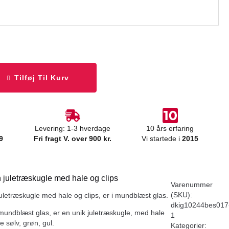
Tilføj Til Kurv
Levering: 1-3 hverdage
10 års erfaring
9
Fri fragt V. over 900 kr.
Vi startede i
2015
n juletræskugle med hale og clips
Varenummer
(SKU):
juletræskugle med hale og clips, er i mundblæst glas.
dkig10244bes017
 mundblæst glas, er en unik juletræskugle, med hale
1
e sølv, grøn, gul.
Kategorier: