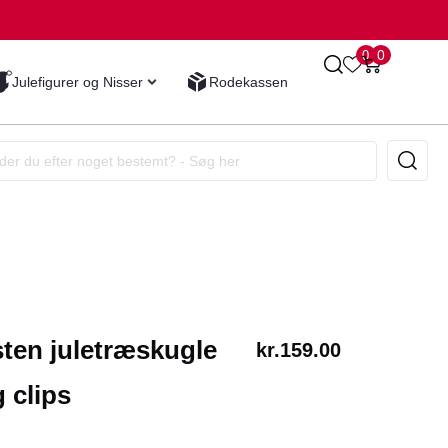
0
0
Julefigurer og Nisser
Rodekassen
sten juletræskugle
kr.
159.00
 clips