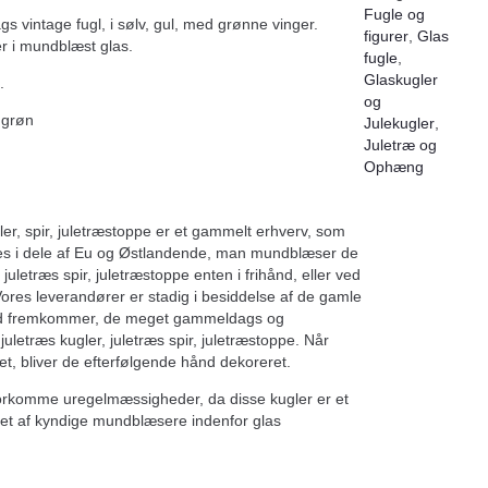
Fugle og
vintage fugl, i sølv, gul, med grønne vinger.
figurer
,
Glas
r i mundblæst glas.
fugle
,
Glaskugler
.
og
 grøn
Julekugler
,
Juletræ og
Ophæng
ler, spir, juletræstoppe er et gammelt erhverv, som
s i dele af Eu og Østlandende, man mundblæser de
, juletræs spir, juletræstoppe enten i frihånd, eller ved
Vores leverandører er stadig i besiddelse af de gamle
ed fremkommer, de meget gammeldags og
s juletræs kugler, juletræs spir, juletræstoppe. Når
et, bliver de efterfølgende hånd dekoreret.
forkomme uregelmæssigheder, da disse kugler er et
et af kyndige mundblæsere indenfor glas