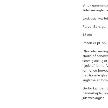
Smuk gammeldags 
Juletræskuglen e
Eksklusiv kvalitet
Farve: Sølv, gul,
13 cm
Prisen er pr. stk.
Glas juletræskug
stadig håndhæve
fleste glaskugler
hjælp af forme. 
forme, og herv
traditionelle gla
kuglerne er form
Derfor kan der 
håndarbejde, lav
juletræskugler.