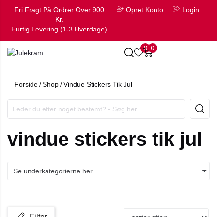
Fri Fragt På Ordrer Over 900
Opret Konto
Login
Kr.
Hurtig Levering (1-3 Hverdage)
0
0
Forside
/
Shop
/
Vindue Stickers Tik Jul
vindue stickers tik jul
Se underkategorierne her
Filter