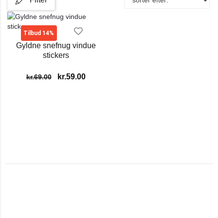
Tilbud 14%
Gyldne snefnug vindue
stickers
kr.
59.00
kr.
69.00