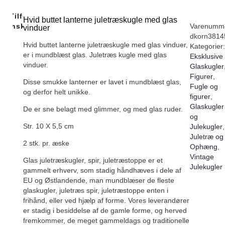
Tilføj Til
Hvid buttet lanterne juletræskugle med glas
Ønskeliste
Varenumme
vinduer
dkorn3814
Hvid buttet lanterne juletræskugle med glas vinduer,
Kategorier:
er i mundblæst glas. Juletræs kugle med glas
Eksklusive
vinduer.
Glaskugler
Figurer
,
Disse smukke lanterner er lavet i mundblæst glas,
Fugle og
og derfor helt unikke.
figurer
,
Glaskugler
De er sne belagt med glimmer, og med glas ruder.
og
Str. 10 X 5,5 cm
Julekugler
,
Juletræ og
2 stk. pr. æske
Ophæng
,
Vintage
Glas juletræskugler, spir, juletræstoppe er et
Julekugler
gammelt erhverv, som stadig håndhæves i dele af
EU og Østlandende, man mundblæser de fleste
glaskugler, juletræs spir, juletræstoppe enten i
frihånd, eller ved hjælp af forme. Vores leverandører
er stadig i besiddelse af de gamle forme, og herved
fremkommer, de meget gammeldags og traditionelle