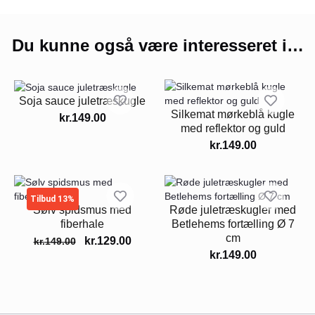
Du kunne også være interesseret i…
Soja sauce juletræskugle
Silkemat mørkeblå kugle
kr.
149.00
med reflektor og guld
kr.
149.00
Tilbud 13%
Sølv spidsmus med
Røde juletræskugler med
fiberhale
Betlehems fortælling Ø 7
cm
kr.
129.00
kr.
149.00
kr.
149.00