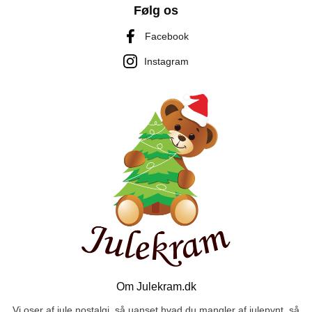
Følg os
Facebook
Instagram
Om Julekram.dk
Vi oser af jule nostalgi, så uanset hvad du mangler af julepynt, så