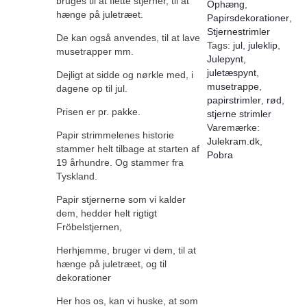
bruges til at flette stjerner, til at
Ophæng
,
hænge på juletræet.
Papirsdekorationer
,
Stjernestrimler
De kan også anvendes, til at lave
Tags:
jul
,
juleklip
,
musetrapper mm.
Julepynt
,
juletæspynt
,
Dejligt at sidde og nørkle med, i
musetrappe
,
dagene op til jul.
papirstrimler
,
rød
,
Prisen er pr. pakke.
stjerne strimler
Varemærke:
Papir strimmelenes historie
Julekram.dk
,
stammer helt tilbage at starten af
Pobra
19 århundre. Og stammer fra
Tyskland.
Papir stjernerne som vi kalder
dem, hedder helt rigtigt
Fröbelstjernen,
Herhjemme, bruger vi dem, til at
hænge på juletræet, og til
dekorationer
Her hos os, kan vi huske, at som