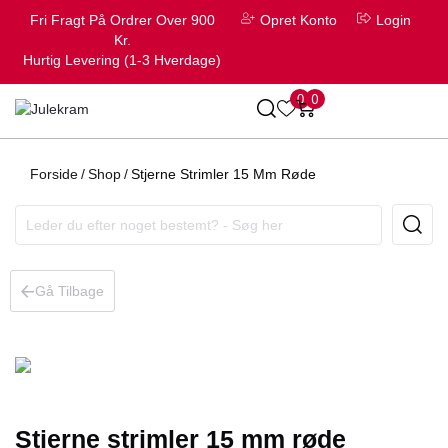
Fri Fragt På Ordrer Over 900
Opret Konto
Login
Kr.
Hurtig Levering (1-3 Hverdage)
0
0
Forside
/
Shop
/
Stjerne Strimler 15 Mm Røde
Gå Tilbage
Stjerne strimler 15 mm røde