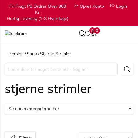
Fri Fragt På Ordrer Over 900
Opret Konto
Login
Kr.
Hurtig Levering (1-3 Hverdage)
0
0
Forside
/
Shop
/
Stjerne Strimler
stjerne strimler
Se underkategorierne her