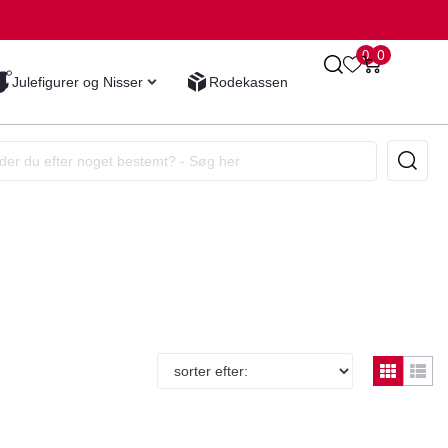
0
0
Julefigurer og Nisser
Rodekassen