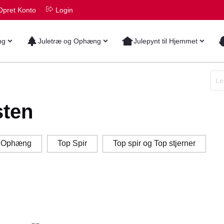
Opret Konto
Login
ng
Juletræ og Ophæng
Julepynt til Hjemmet
sten
g Ophæng
Top Spir
Top spir og Top stjerner