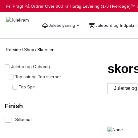
Fri Fragt På Ordrer Over 900 Kr.
Hurtig Levering (1-3 Hverdage)
Julebelysning
Julebord og Indpakni
Forside
/
Shop
/
Skorsten
skor
Juletræ og Ophæng
Top spir og Top stjerner
Top Spir
Juletræ o
Finish
Silkemat