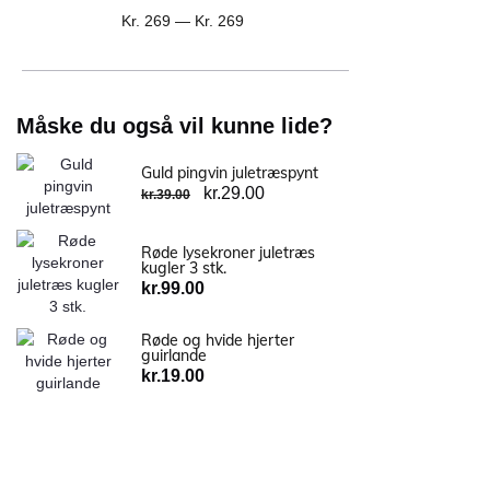
Kr.
269
—
Kr.
269
Måske du også vil kunne lide?
Guld pingvin juletræspynt
kr.
29.00
kr.
39.00
Røde lysekroner juletræs
kugler 3 stk.
kr.
99.00
Røde og hvide hjerter
guirlande
kr.
19.00