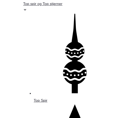
Top spir og Top stjerner
Top Spir