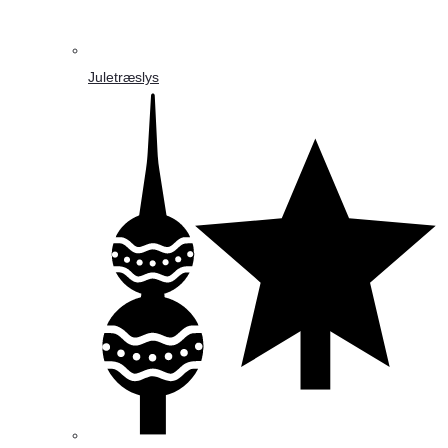
Juletræslys