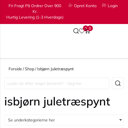
Fri Fragt På Ordrer Over 900
Opret Konto
Login
Kr.
Hurtig Levering (1-3 Hverdage)
0
0
Forside
/
Shop
/
Isbjørn Juletræspynt
isbjørn juletræspynt
Se underkategorierne her