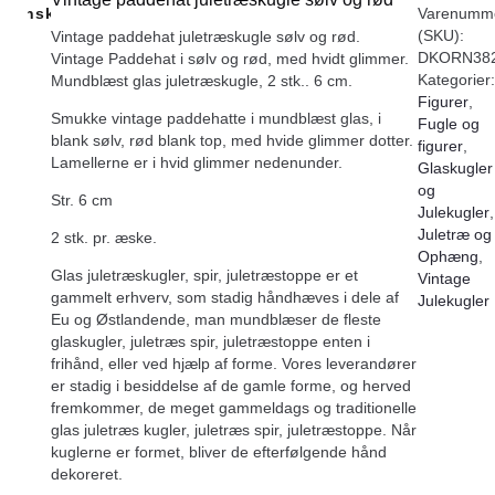
Ønskeliste
Varenumm
(SKU):
Vintage paddehat juletræskugle sølv og rød.
DKORN382
Vintage Paddehat i sølv og rød, med hvidt glimmer.
Kategorier:
Mundblæst glas juletræskugle, 2 stk.. 6 cm.
Figurer
,
Smukke vintage paddehatte i mundblæst glas, i
Fugle og
blank sølv, rød blank top, med hvide glimmer dotter.
figurer
,
Lamellerne er i hvid glimmer nedenunder.
Glaskugler
og
Str. 6 cm
Julekugler
,
Juletræ og
2 stk. pr. æske.
Ophæng
,
Glas juletræskugler, spir, juletræstoppe er et
Vintage
gammelt erhverv, som stadig håndhæves i dele af
Julekugler
Eu og Østlandende, man mundblæser de fleste
glaskugler, juletræs spir, juletræstoppe enten i
frihånd, eller ved hjælp af forme. Vores leverandører
er stadig i besiddelse af de gamle forme, og herved
fremkommer, de meget gammeldags og traditionelle
glas juletræs kugler, juletræs spir, juletræstoppe. Når
kuglerne er formet, bliver de efterfølgende hånd
dekoreret.