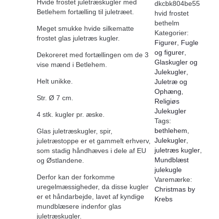
Hvide frostet juletræskugler med
dkcbk804be55
Betlehem fortælling til juletræet.
hvid frostet
bethelm
Meget smukke hvide silkematte
Kategorier:
frostet glas juletræs kugler.
Figurer
,
Fugle
og figurer
,
Dekoreret med fortællingen om de 3
Glaskugler og
vise mænd i Betlehem.
Julekugler
,
Helt unikke.
Juletræ og
Ophæng
,
Str. Ø 7 cm.
Religiøs
Julekugler
4 stk. kugler pr. æske.
Tags:
bethlehem
,
Glas juletræskugler, spir,
Julekugler
,
juletræstoppe er et gammelt erhverv,
juletræs kugler
,
som stadig håndhæves i dele af EU
Mundblæst
og Østlandene.
julekugle
Derfor kan der forkomme
Varemærke:
uregelmæssigheder, da disse kugler
Christmas by
er et håndarbejde, lavet af kyndige
Krebs
mundblæsere indenfor glas
juletræskugler.