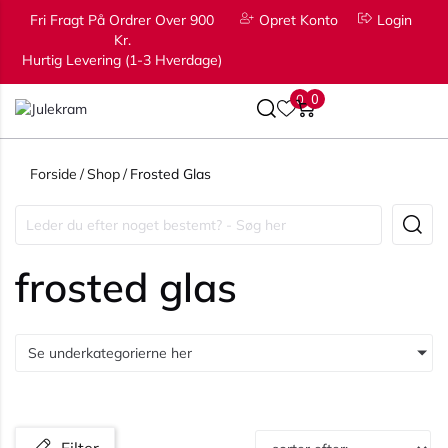
Fri Fragt På Ordrer Over 900
Opret Konto
Login
Kr.
Hurtig Levering (1-3 Hverdage)
0
0
Forside
/
Shop
/
Frosted Glas
frosted glas
Se underkategorierne her