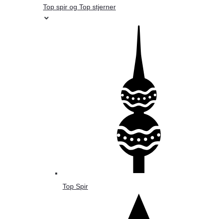
Top spir og Top stjerner
Top Spir