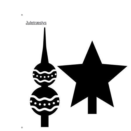
Juletræslys