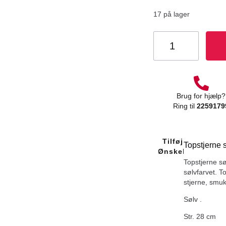
17 på lager
Brug for hjælp?
Ring til
2259179
Tilføj Til
Topstjerne 
Ønskeliste
Topstjerne søl
sølvfarvet. T
stjerne, smuk
Sølv .
Str. 28 cm