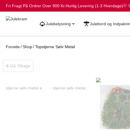
Fri Fragt På Ordrer Over 900 Kr.
Hurtig Levering (1-3 Hverdage)
Julebelysning
Julebord og Indpakni
Forside
/
Shop
/
Topstjerne Sølv Metal
Gå Tilbage