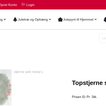
Opret Konto
Login
ng
Juletræ og Ophæng
Julepynt til Hjemmet
Topstjerne 
Prisen Er Pr. Stk.