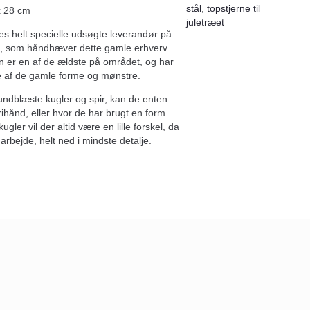
stål
,
topstjerne til
x 28 cm
juletræet
es helt specielle udsøgte leverandør på
, som håndhæver dette gamle erhverv.
 er en af de ældste på området, og har
 af de gamle forme og mønstre.
undblæste kugler og spir, kan de enten
frihånd, eller hvor de har brugt en form.
ler vil der altid være en lille forskel, da
arbejde, helt ned i mindste detalje.