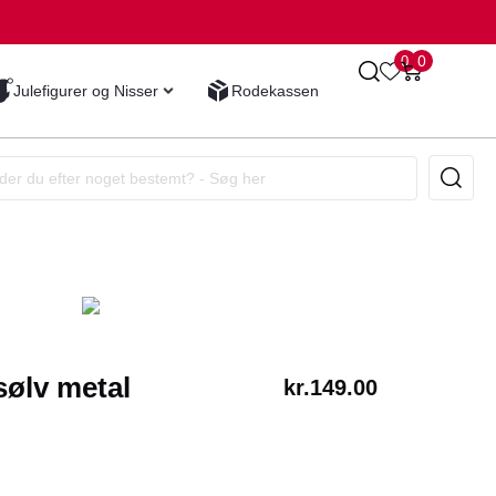
0
0
Julefigurer og Nisser
Rodekassen
sølv metal
kr.
149.00