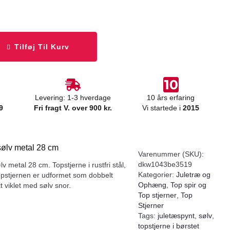
Tilføj Til Kurv
Levering: 1-3 hverdage
10 års erfaring
9
Fri fragt V. over 900 kr.
Vi startede i
2015
sølv metal 28 cm
Varenummer (SKU):
dkw1043be3519
v metal 28 cm. Topstjerne i rustfri stål,
Kategorier:
Juletræ og
opstjernen er udformet som dobbelt
Ophæng
,
Top spir og
t viklet med sølv snor.
Top stjerner
,
Top
Stjerner
Tags:
juletæspynt
,
sølv
,
topstjerne i børstet