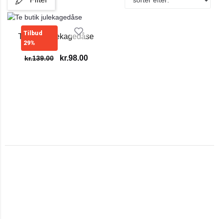
Tilbud
Te butik julekagedåse
29%
kr.
98.00
kr.
139.00