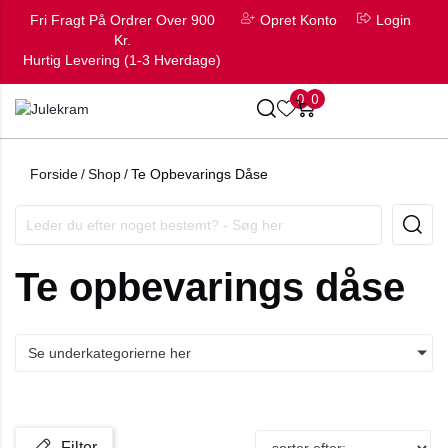
Fri Fragt På Ordrer Over 900
Opret Konto
Login
Kr.
Hurtig Levering (1-3 Hverdage)
0
0
Forside
/
Shop
/
Te Opbevarings Dåse
Te opbevarings dåse
Se underkategorierne her
Filter