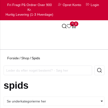
Fri Fragt På Ordrer Over 900
Opret Konto
Login
Kr.
Hurtig Levering (1-3 Hverdage)
0
0
Forside
/
Shop
/
Spids
spids
Se underkategorierne her