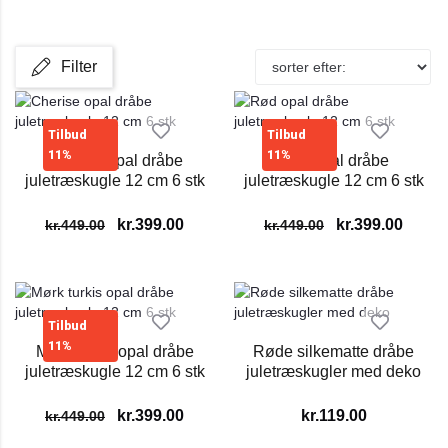
Filter
Tilbud
Tilbud
11%
11%
Cherise opal dråbe
Rød opal dråbe
juletræskugle 12 cm 6 stk
juletræskugle 12 cm 6 stk
kr.
399.00
kr.
399.00
kr.
449.00
kr.
449.00
Tilbud
11%
Mørk turkis opal dråbe
Røde silkematte dråbe
juletræskugle 12 cm 6 stk
juletræskugler med deko
kr.
399.00
kr.
119.00
kr.
449.00