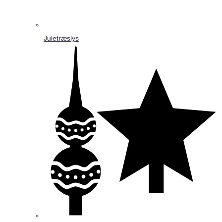
Juletræslys