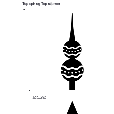
Top spir og Top stjerner
Top Spir