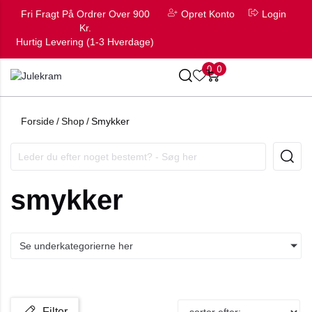
Fri Fragt På Ordrer Over 900
Opret Konto
Login
Kr.
Hurtig Levering (1-3 Hverdage)
0
0
Forside
/
Shop
/
Smykker
smykker
Se underkategorierne her
Filter