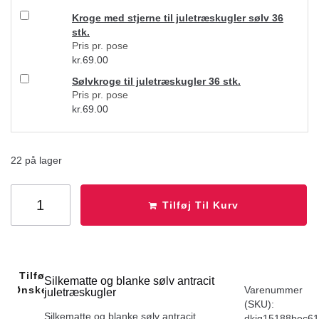
Kroge med stjerne til juletræskugler sølv 36
stk.
Pris pr. pose
kr.
69.00
Sølvkroge til juletræskugler 36 stk.
Pris pr. pose
kr.
69.00
22 på lager
Tilføj Til Kurv
Tilføj Til
Silkematte og blanke sølv antracit
Ønskeliste
Varenummer
juletræskugler
(SKU):
Silkematte og blanke sølv antracit
dkig15188bec6