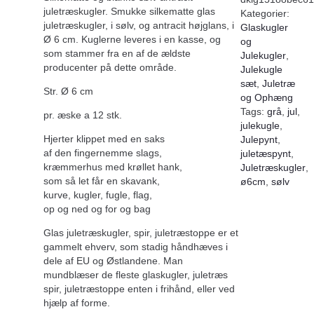
juletræskugler. Smukke silkematte glas
Kategorier:
juletræskugler, i sølv, og antracit højglans, i
Glaskugler
Ø 6 cm. Kuglerne leveres i en kasse, og
og
som stammer fra en af de ældste
Julekugler
,
producenter på dette område.
Julekugle
sæt
,
Juletræ
Str. Ø 6 cm
og Ophæng
Tags:
grå
,
jul
,
pr. æske a 12 stk.
julekugle
,
Hjerter klippet med en saks
Julepynt
,
af den fingernemme slags,
juletæspynt
,
kræmmerhus med krøllet hank,
Juletræskugler
,
som så let får en skavank,
ø6cm
,
sølv
kurve, kugler, fugle, flag,
op og ned og for og bag
Glas juletræskugler, spir, juletræstoppe er et
gammelt ehverv, som stadig håndhæves i
dele af EU og Østlandene. Man
mundblæser de fleste glaskugler, juletræs
spir, juletræstoppe enten i frihånd, eller ved
hjælp af forme.