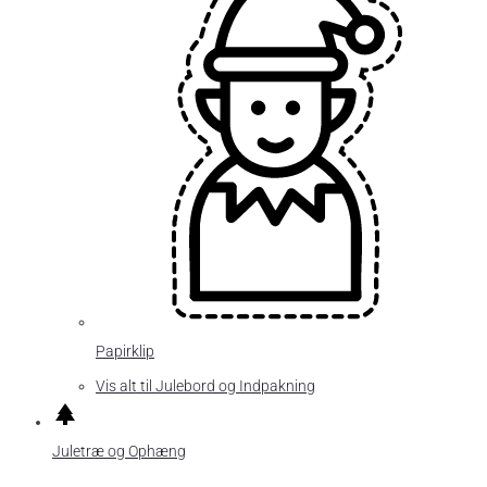
Papirklip
Vis alt til Julebord og Indpakning
Juletræ og Ophæng