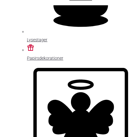
Lysestager
Papirsdekorationer