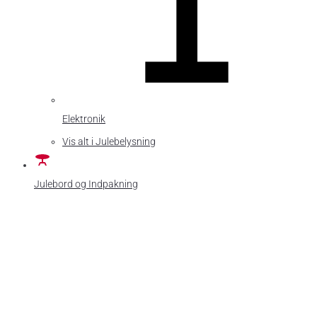
Elektronik
Vis alt i Julebelysning
Julebord og Indpakning