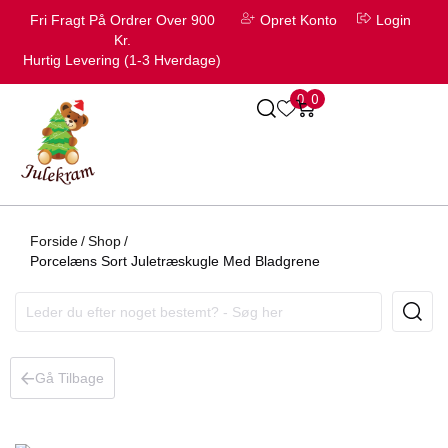
Fri Fragt På Ordrer Over 900
Opret Konto
Login
Kr.
Hurtig Levering (1-3 Hverdage)
0
0
Forside
/
Shop
/
Porcelæns Sort Juletræskugle Med Bladgrene
Gå Tilbage