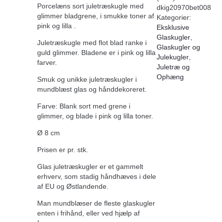
Porcelæns sort juletræskugle med
dkig20970bet008
glimmer bladgrene, i smukke toner af
Kategorier:
pink og lilla .
Eksklusive
Glaskugler
,
Juletræskugle med flot blad ranke i
Glaskugler og
guld glimmer. Bladene er i pink og lilla
Julekugler
,
farver.
Juletræ og
Ophæng
Smuk og unikke juletræskugler i
mundblæst glas og hånddekoreret.
Farve: Blank sort med grene i
glimmer, og blade i pink og lilla toner.
Ø 8 cm
Prisen er pr. stk.
Glas juletræskugler er et gammelt
erhverv, som stadig håndhæves i dele
af EU og Østlandende.
Man mundblæser de fleste glaskugler
enten i frihånd, eller ved hjælp af