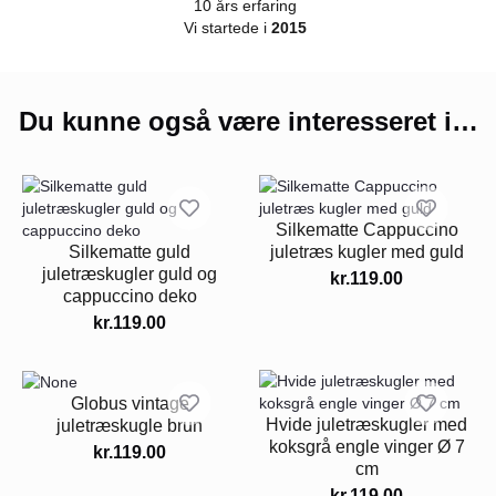
10 års erfaring
Vi startede i
2015
Du kunne også være interesseret i…
Silkematte Cappuccino
Silkematte guld
juletræs kugler med guld
juletræskugler guld og
kr.
119.00
cappuccino deko
kr.
119.00
Globus vintage
Hvide juletræskugler med
juletræskugle brun
koksgrå engle vinger Ø 7
kr.
119.00
cm
kr.
119.00