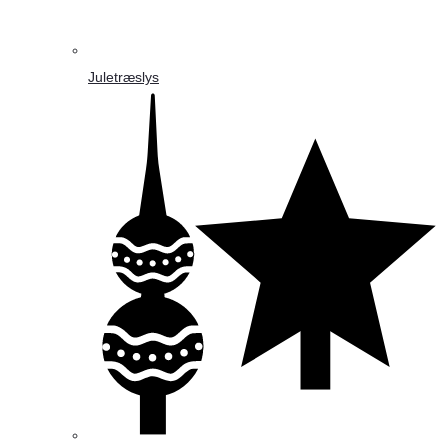
Juletræslys