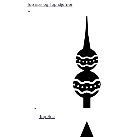
Top spir og Top stjerner
Top Spir