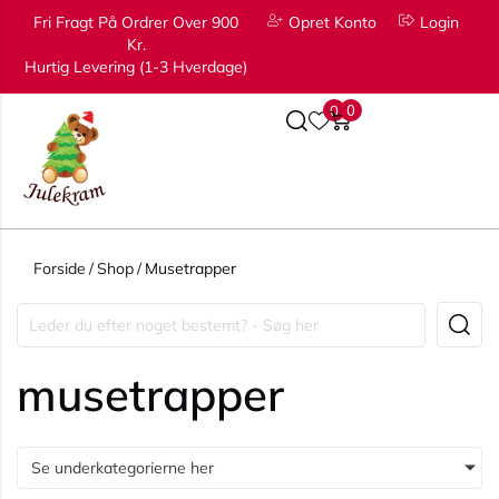
Fri Fragt På Ordrer Over 900
Opret Konto
Login
Kr.
Hurtig Levering (1-3 Hverdage)
0
0
Forside
/
Shop
/
Musetrapper
musetrapper
Se underkategorierne her