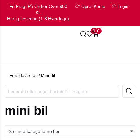
Fri Fragt På Ordrer Over 900
Opret Konto
Login
Kr.
Hurtig Levering (1-3 Hverdage)
0
0
Forside
/
Shop
/
Mini Bil
mini bil
Se underkategorierne her