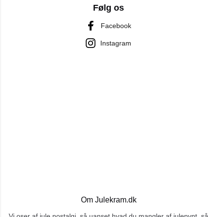
Følg os
Facebook
Instagram
Om Julekram.dk
Vi oser af jule nostalgi, så uanset hvad du mangler af julepynt, så