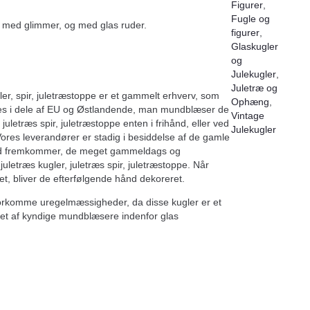
Figurer
,
Fugle og
 med glimmer, og med glas ruder.
figurer
,
Glaskugler
og
Julekugler
,
Juletræ og
ler, spir, juletræstoppe er et gammelt erhverv, som
Ophæng
,
s i dele af EU og Østlandende, man mundblæser de
Vintage
, juletræs spir, juletræstoppe enten i frihånd, eller ved
Julekugler
Vores leverandører er stadig i besiddelse af de gamle
ed fremkommer, de meget gammeldags og
s juletræs kugler, juletræs spir, juletræstoppe. Når
et, bliver de efterfølgende hånd dekoreret.
forkomme uregelmæssigheder, da disse kugler er et
et af kyndige mundblæsere indenfor glas