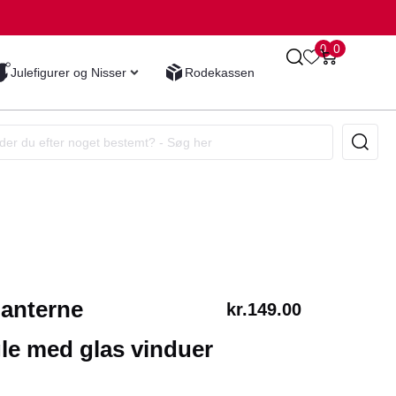
0
0
Julefigurer og Nisser
Rodekassen
 lanterne
kr.
149.00
le med glas vinduer