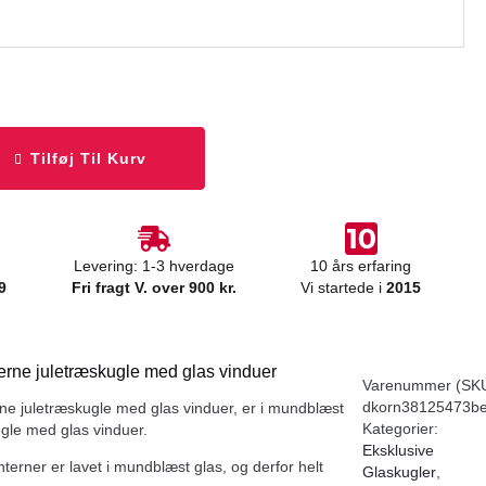
Tilføj Til Kurv
Levering: 1-3 hverdage
10 års erfaring
9
Fri fragt V. over 900 kr.
Vi startede i
2015
nterne juletræskugle med glas vinduer
Varenummer (SKU
dkorn38125473b
erne juletræskugle med glas vinduer, er i mundblæst
Kategorier:
ugle med glas vinduer.
Eksklusive
terner er lavet i mundblæst glas, og derfor helt
Glaskugler
,