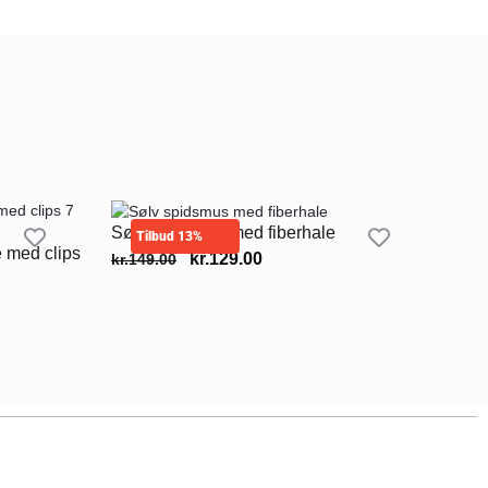
Sølv spidsmus med fiberhale
Tilbud 13%
e med clips
kr.
129.00
kr.
149.00