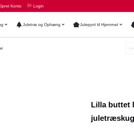
Opret Konto
Login
ng
Juletræ og Ophæng
Julepynt til Hjemmet
er
Lilla buttet
juletræskug