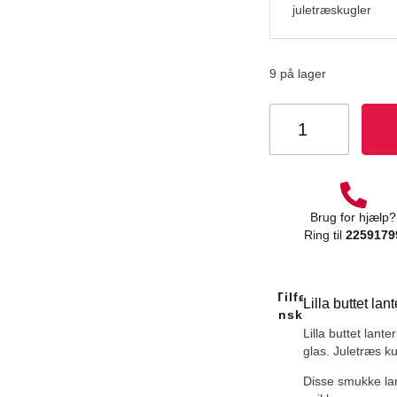
9 på lager
Brug for hjælp?
Ring til
2259179
Tilføj Til
Lilla buttet la
Ønskeliste
Lilla buttet lant
glas. Juletræs k
Disse smukke lan