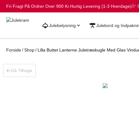
Fri Fragt På Ordrer Over 900 Kr.
Hurtig Levering (1-3 Hverdage)
Julebelysning
Julebord og Indpakni
Forside
/
Shop
/
Lilla Buttet Lanterne Juletræskugle Med Glas Vindu
Gå Tilbage