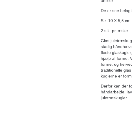
unikke.
De er sne belagt
Str. 10 X 5,5 cm
2 stk. pr. æske
Glas juletræskug
stadig håndhæve
fleste glaskugler
hjælp af forme. 
forme, og herv
traditionelle gla
kuglerne er form
Derfor kan der 
håndarbejde, lav
juletræskugler.