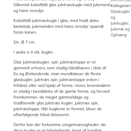
Silkemat koboltblå glas juletræskugle med julemand
Kategorier:
og hans rensdyr.
Glaskugler
og
Koboltblå juletræskugle i glas, med hvidt deko,
Julekugler
,
landskab, julemanden med hans rensdyr spændt
Juletræ og
foran kanen.
Ophæng
Str. Ø 7 cm
I æske a 4 stk. kugler.
Glas juletræskugler, spir, juletræstoppe er et
gammelt erhverv, som stadig håndhæves i dele af
Eu og Østlandende, man mundblæser de fleste
glaskugler, juletræs spir, juletræstoppe enten i
frihånd, eller ved hjælp af forme. Vores leverandører
er stadig i besiddelse af de gamle forme, og herved
fremkommer, de meget gammeldags og
traditionelle glas juletræs kugler, juletræs spir,
juletræstoppe. Når kuglerne er formet, bliver de
efterfølgende hånd dekoreret.
Derfor kan der forkomme uregelmæssigheder, da
disse kugler er et håndarbejde, lavet af kyndige