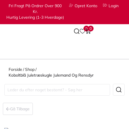
Fri Fragt På Ordrer Over 900
Opret Konto
Login
Kr.
Hurtig Levering (1-3 Hverdage)
0
0
Forside
/
Shop
/
Koboltblå Juletræskugle Julemand Og Rensdyr
Gå Tilbage