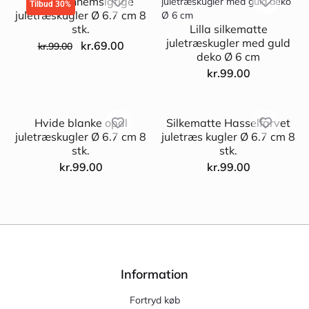
Klare gennemsigtige
Tilbud 30%
juletræskugler Ø 6.7 cm 8
stk.
Lilla silkematte
juletræskugler med guld
kr.
69.00
kr.
99.00
deko Ø 6 cm
kr.
99.00
Hvide blanke opal
Silkematte Hasselfarvet
juletræskugler Ø 6.7 cm 8
juletræs kugler Ø 6.7 cm 8
stk.
stk.
kr.
99.00
kr.
99.00
Information
Fortryd køb