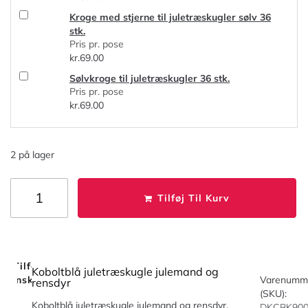
Kroge med stjerne til juletræskugler sølv 36
stk.
Pris pr. pose
kr.
69.00
Sølvkroge til juletræskugler 36 stk.
Pris pr. pose
kr.
69.00
2 på lager
Tilføj Til Kurv
Tilføj Til
Koboltblå juletræskugle julemand og
Ønskeliste
Varenumm
rensdyr
(SKU):
Koboltblå juletræskugle julemand og rensdyr.
DKCBK90