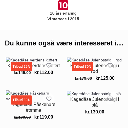
10 års erfaring
Vi startede i
2015
Du kunne også være interesseret i…
Kagedåse Verdens kuffert
Kagedåse Julenostalgi i
Tilbud 25%
Tilbud 30%
rød
kr.
112.00
kr.
149.00
kr.
125.00
kr.
179.00
Kagedåse Julenostalgi i
Tilbud 30%
Kagedåse Påskehare
blå
tromme
kr.
139.00
kr.
119.00
kr.
169.00