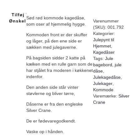
Tilføj Til
Sød rød kommode kagedåse,
Ønskeliste
Varenummer
som oser af hjemmelig hygge.
(SKU):
001.792
Kategorier:
Kommoden front er der skuffer
Julepynt til
og låger, på den ene side er
Hjemmet
,
sækken med julegaverne.
Kagedåser
På bagsiden sidder 2 katte på
Tags:
Jule
kælken med en rulle garn som de
bagebord
,
jule
har stjålet fra moderen i køkkenet
dåse
,
indenfor.
Julekagedåse
,
Julekager
,
Den anden side står vinter
Kommode
støvlerne og bliver tørre,
Varemærke:
Silver
Crane
Dåserne er fra den engleske
Silver Crane.
De er fødevaregodkendt.
Vaske op i hånden.