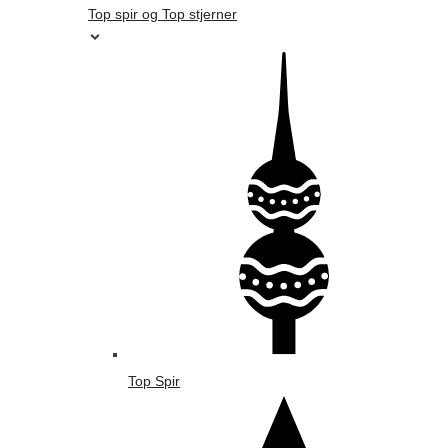
Top spir og Top stjerner
Top Spir