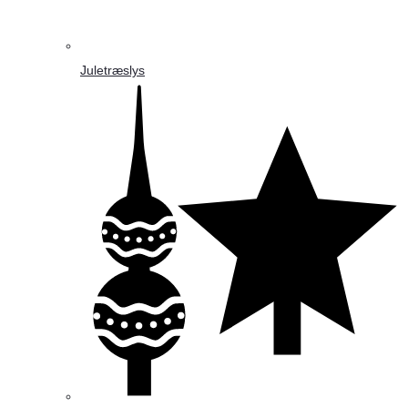
Juletræslys