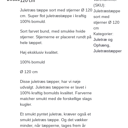
120 cm
(SKU):
Juletræs tæppe sort med stjerner Ø 120
Juletræstæppe
cm. Super flot juletræstæppe i kraftig
sort med
100% bomuld.
stjerner Ø 120
cm
Sort farvet bund, med smukke hvide
Kategorier:
stjerner. Stjernerne er placeret rundt på
Juletræ og
hele tæppet.
Ophæng
,
Juletræstæpper
Høj eksklusiv kvalitet.
100% bomuld
Ø 120 cm
Disse juletræs tæpper, har vi nøje
udvalgt. Juletræs tæpperne er lavet i
100% kraftig bomulds kvalitet. Farverne
matcher smukt med de forskellige slags
kugler.
Et smukt pyntet juletræ, kræver også et
smukt juletræs tæppe. Og det vækker
minder, når tæpperne, tages frem år