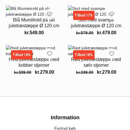
Tilbud 17%
Blå Mumitrold på ski
Sort med svampe
juletræstæppe Ø 120 cm
juletræstæppe Ø 120 cm
kr.
549.00
kr.
479.00
kr.
579.00
Tilbud 18%
Tilbud 18%
Hvid juletræstæppe med
Rød juletræstæppe med
kobber stjerner
sølv stjerner
kr.
279.00
kr.
279.00
kr.
339.00
kr.
339.00
Information
Fortryd køb