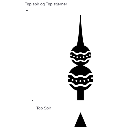
Top spir og Top stjerner
Top Spir