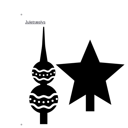
Juletræslys