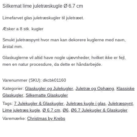
Silkemat lime juletræskugle Ø 6.7 cm
Limefarvet glas juletræskugler til juletræet.
Æsker a 8 stk. kugler
Smukt juletræspynt hvor man kan dekorere kuglerne med navn,
årstal mm.
Glaskuglerne vil altid have nogle ujævnheder, hvilket ikke er fejl,
men en natur procesdure, da dette er håndarbejde.
Varenummer (SKU):
dkcbk01160
Kategorier:
Glaskugler og Julekugler
,
Juletræ og Ophæng
,
Klassiske
Glaskugler
,
Silkematte Glaskugler
Tags:
7 Julekugler & Glaskugler
,
Juletræs kugle i glas
,
Juletræspynt
,
Lime juletræs kugle
,
Ø 6.7 cm
,
Ø6
,
Ø6.7 Julekugler & Glaskugler
Varemærke:
Christmas by Krebs