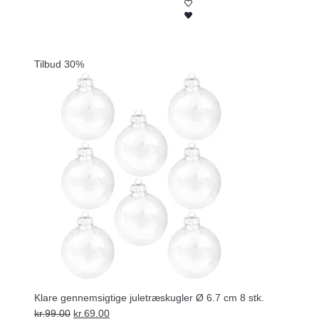
Tilbud 30%
Klare gennemsigtige juletræskugler Ø 6.7 cm 8 stk.
Den
Den
kr.
99.00
kr.
69.00