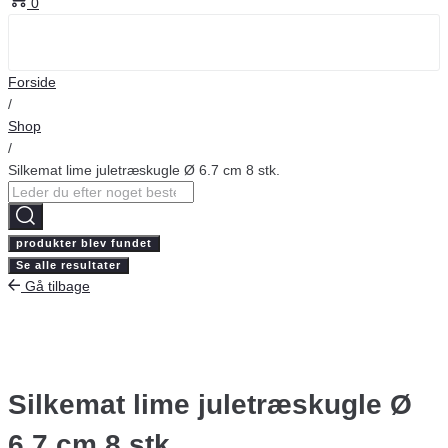
0
Forside
/
Shop
/
Silkemat lime juletræskugle Ø 6.7 cm 8 stk.
Search
...
produkter blev fundet
Se alle resultater
Gå tilbage
Silkemat lime juletræskugle Ø
6.7 cm 8 stk.