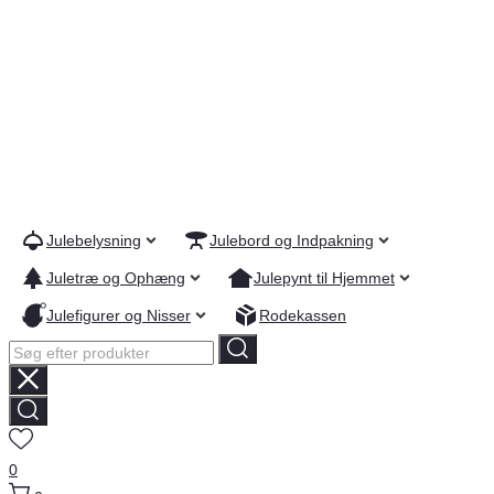
Julebelysning
Julebord og Indpakning
Juletræ og Ophæng
Julepynt til Hjemmet
Julefigurer og Nisser
Rodekassen
Søg
efter
produkter
0