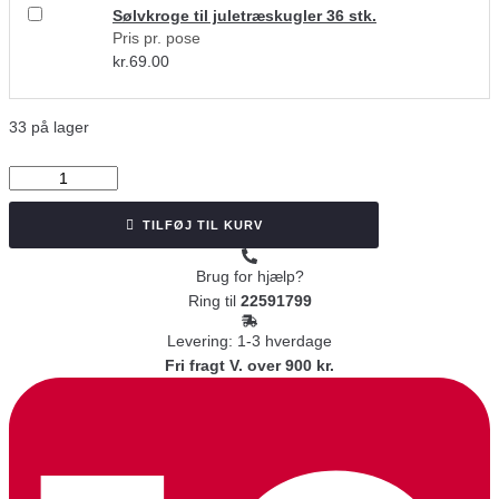
Sølvkroge til juletræskugler 36 stk.
Pris pr. pose
kr.
69.00
33 på lager
Silkemat
lime
juletræskugle
TILFØJ TIL KURV
Ø
6.7
Brug for hjælp?
cm
Ring til
22591799
8
Levering: 1-3 hverdage
stk.
Fri fragt V. over 900 kr.
antal