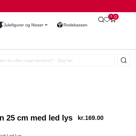
0
0
Julefigurer og Nisser
Rodekassen
n 25 cm med led lys
kr.
169.00
ed Led Lys