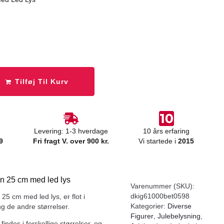
Tilføj Til Kurv
Levering: 1-3 hverdage
10 års erfaring
9
Fri fragt V. over 900 kr.
Vi startede i
2015
n 25 cm med led lys
Varenummer (SKU):
dkig61000bet0598
25 cm med led lys, er flot i
Kategorier:
Diverse
de andre størrelser.
Figurer
,
Julebelysning
,
findes i forskellige størrelser, og