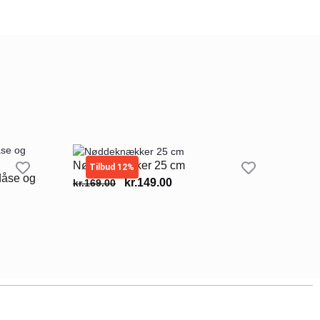
Nøddeknækker 25 cm
Tilbud 12%
dåse og
kr.
149.00
kr.
169.00