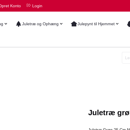
Opret Konto
Login
ng
Juletræ og Ophæng
Julepynt til Hjemmet
Juletræ grø
Juletræ Grøn 25 Cm M