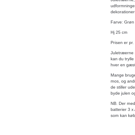
udformninger
dekorationer
Farve: Grøn
Hj 25 cm
Prisen er pr. 
Juletræerne 
kan du tryll
hver en gæst
Mange bruge
mos, og and
de stiller ud
byde julen 
NB. Der medf
batterier 3 x
som kan købe