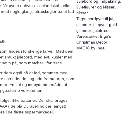
Julebord og Indpakning
,
. Vil pynte enhver nisselandskab, eller
Julefigurer og Nisser
,
 med nogle glas juletræskugler på et fad.
Nisser
Tags:
bordpynt til jul
,
glimmer julepynt. guld
glimmer
,
juletræer
Varemærke:
Inge’s
stk.
Christmas Decor
,
MAGIC by Inge
som findes i forskellige farver. Med dem
e et smukt julebord, med evt. kugler med
 navn på, som matcher i farverne.
r dem også på et fad, sammen med
re spændende ting ude fra naturen, som
enfor. En flot og indbydende måde, at
og gæsterne velkommen.
ølger ikke batterier. Der skal bruges
 AAA ( de blå Duracell holder længst),
s i de fleste supermarkeder.