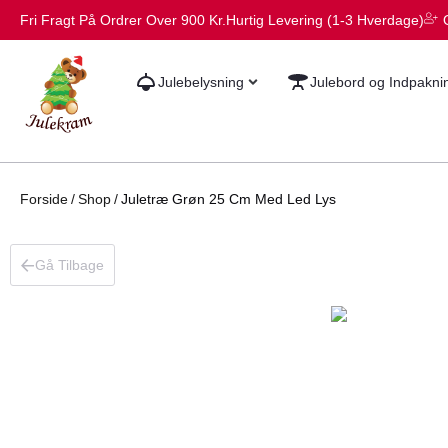
Fri Fragt På Ordrer Over 900 Kr.
Hurtig Levering (1-3 Hverdage)
Julebelysning
Julebord og Indpakni
Forside
/
Shop
/
Juletræ Grøn 25 Cm Med Led Lys
Gå Tilbage