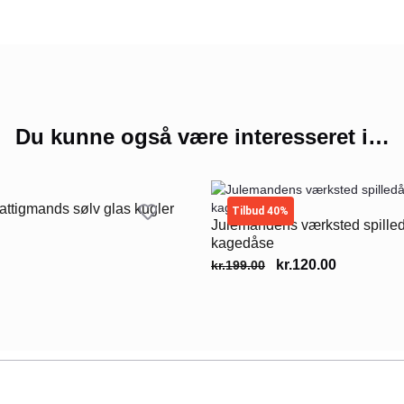
Du kunne også være interesseret i…
ttigmands sølv glas kugler
Tilbud 40%
Julemandens værksted spille
kagedåse
kr.
120.00
kr.
199.00