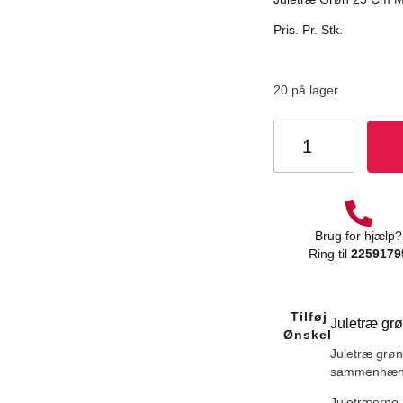
Pris. Pr. Stk.
20 på lager
Brug for hjælp?
Ring til
2259179
Tilføj Til
Juletræ grø
Ønskeliste
Juletræ grøn 
sammenhæng 
Juletræerne, 