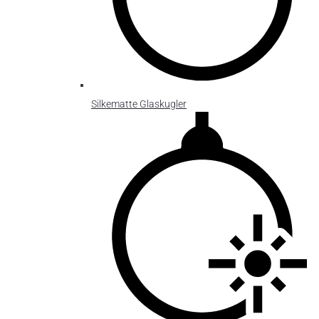
Silkematte Glaskugler