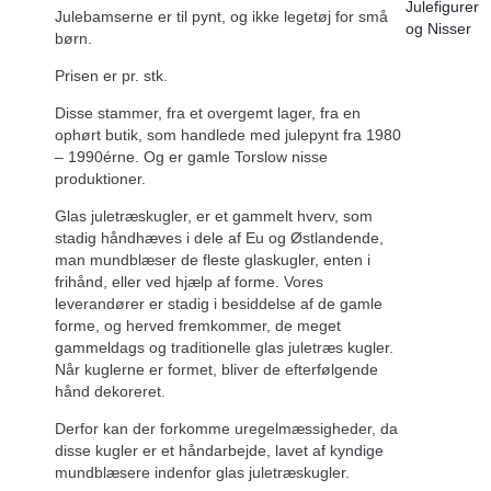
Julefigurer
Julebamserne er til pynt, og ikke legetøj for små
og Nisser
børn.
Prisen er pr. stk.
Disse stammer, fra et overgemt lager, fra en
ophørt butik, som handlede med julepynt fra 1980
– 1990érne. Og er gamle Torslow nisse
produktioner.
Glas juletræskugler, er et gammelt hverv, som
stadig håndhæves i dele af Eu og Østlandende,
man mundblæser de fleste glaskugler, enten i
frihånd, eller ved hjælp af forme. Vores
leverandører er stadig i besiddelse af de gamle
forme, og herved fremkommer, de meget
gammeldags og traditionelle glas juletræs kugler.
Når kuglerne er formet, bliver de efterfølgende
hånd dekoreret.
Derfor kan der forkomme uregelmæssigheder, da
disse kugler er et håndarbejde, lavet af kyndige
mundblæsere indenfor glas juletræskugler.