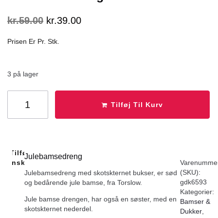
kr.
59.00
kr.
39.00
Prisen Er Pr. Stk.
3 på lager
Tilføj Til Kurv
Tilføj Til
Julebamsedreng
Ønskeliste
Varenumme
(SKU):
Julebamsedreng med skotskternet bukser, er sød
gdk6593
og bedårende jule bamse, fra Torslow.
Kategorier:
Jule bamse drengen, har også en søster, med en
Bamser &
skotskternet nederdel.
Dukker
,