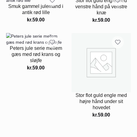
Stor flot guld engle med
Smuk gammel julemand i
venstre hånd på venstre
antik rød lille
knæ
kr.
59.00
kr.
59.00
Peters jule serie mellem
gæs med rød krans og
sløjfe
kr.
59.00
Stor flot guld engle med
højre hånd under sit
hovedet
kr.
59.00