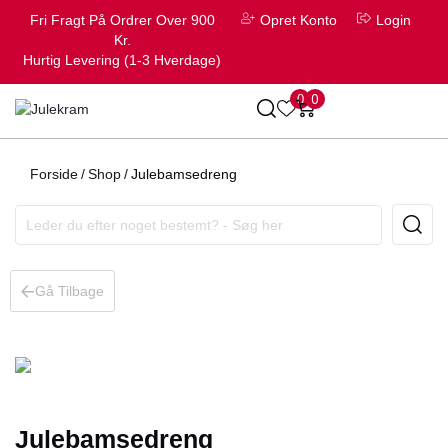
Fri Fragt På Ordrer Over 900
Opret Konto
Login
Kr.
Hurtig Levering (1-3 Hverdage)
0
0
Forside
/
Shop
/
Julebamsedreng
Gå Tilbage
Julebamsedreng