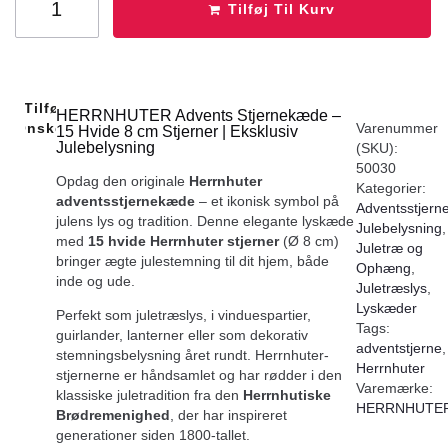
Tilføj Til Kurv
Tilføj Til
HERRNHUTER Advents Stjernekæde –
Ønskeliste
Varenummer
15 Hvide 8 cm Stjerner | Eksklusiv
Julebelysning
(SKU):
50030
Opdag den originale
Herrnhuter
Kategorier:
adventsstjernekæde
– et ikonisk symbol på
Adventsstjern
julens lys og tradition. Denne elegante lyskæde
Julebelysning
,
med
15 hvide Herrnhuter stjerner
(Ø 8 cm)
Juletræ og
bringer ægte julestemning til dit hjem, både
Ophæng
,
inde og ude.
Juletræslys
,
Lyskæder
Perfekt som juletræslys, i vinduespartier,
Tags:
guirlander, lanterner eller som dekorativ
adventstjerne
,
stemningsbelysning året rundt. Herrnhuter-
Herrnhuter
stjernerne er håndsamlet og har rødder i den
Varemærke:
klassiske juletradition fra den
Herrnhutiske
HERRNHUTE
Brødremenighed
, der har inspireret
generationer siden 1800-tallet.