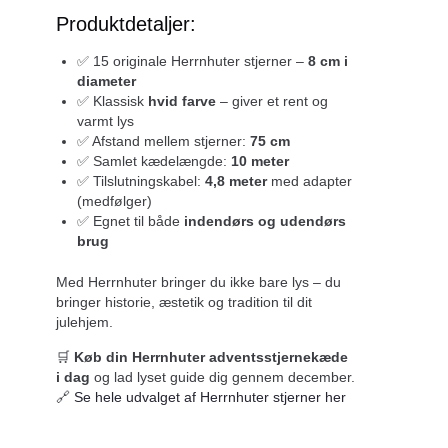
Produktdetaljer:
✅ 15 originale Herrnhuter stjerner –
8 cm i
diameter
✅ Klassisk
hvid farve
– giver et rent og
varmt lys
✅ Afstand mellem stjerner:
75 cm
✅ Samlet kædelængde:
10 meter
✅ Tilslutningskabel:
4,8 meter
med adapter
(medfølger)
✅ Egnet til både
indendørs og udendørs
brug
Med Herrnhuter bringer du ikke bare lys – du
bringer historie, æstetik og tradition til dit
julehjem.
🛒
Køb din Herrnhuter adventsstjernekæde
i dag
og lad lyset guide dig gennem december.
🔗
Se hele udvalget af Herrnhuter stjerner her