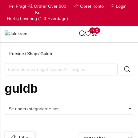
Fri Fragt På Ordrer Over 900
Opret Konto
Login
Kr.
Hurtig Levering (1-3 Hverdage)
0
0
Forside
/
Shop
/
Guldb
guldb
Se underkategorierne her
Filter