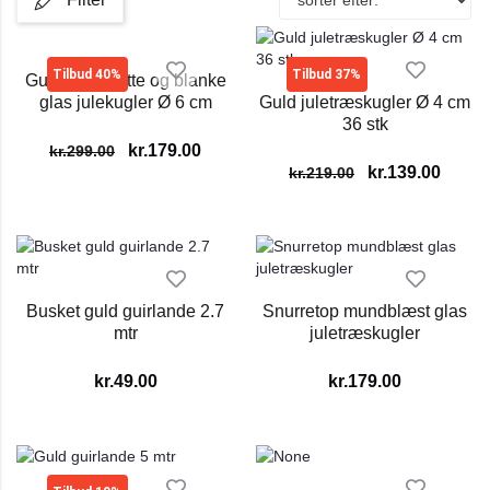
Tilbud 40%
Tilbud 37%
Guld silkematte og blanke
glas julekugler Ø 6 cm
Guld juletræskugler Ø 4 cm
36 stk
kr.
179.00
kr.
299.00
kr.
139.00
kr.
219.00
Busket guld guirlande 2.7
Snurretop mundblæst glas
mtr
juletræskugler
kr.
49.00
kr.
179.00