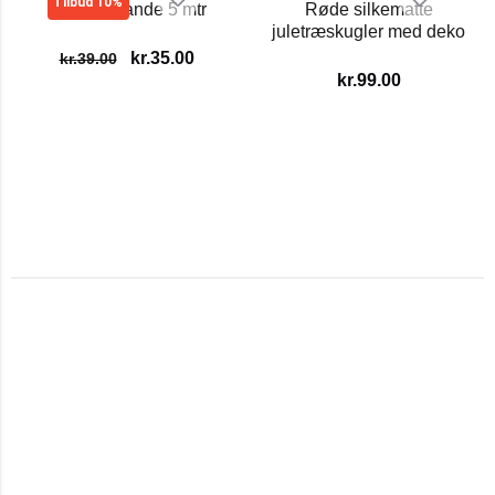
Tilbud 10%
Guld guirlande 5 mtr
Røde silkematte
juletræskugler med deko
kr.
35.00
kr.
39.00
kr.
99.00