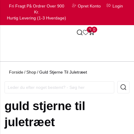
Fri Fragt På Ordrer Over 900
Opret Konto
Login
Kr.
Hurtig Levering (1-3 Hverdage)
0
0
Forside
/
Shop
/
Guld Stjerne Til Juletræet
guld stjerne til
juletræet