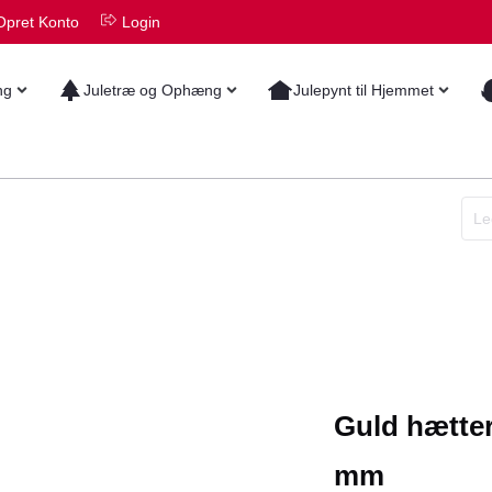
Opret Konto
Login
ng
Juletræ og Ophæng
Julepynt til Hjemmet
Guld hætter 
mm