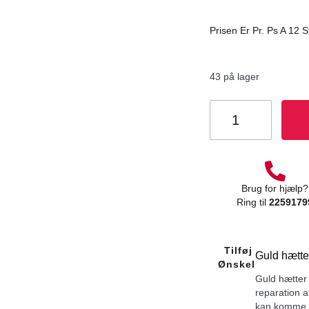
Prisen Er Pr. Ps A 12 S
43 på lager
Brug for hjælp?
Ring til
2259179
Tilføj Til
Guld hætter
Ønskeliste
Guld hætter 
reparation a
kan komme o