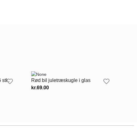
 stk.
Rød bil juletræskugle i glas
kr.
69.00