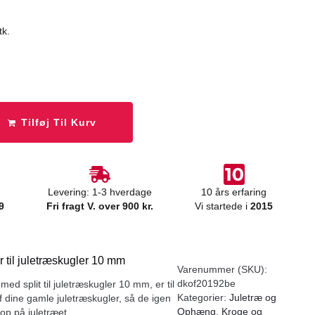
tk.
Tilføj Til Kurv
Levering: 1-3 hverdage
10 års erfaring
9
Fri fragt V. over 900 kr.
Vi startede i
2015
 til juletræskugler 10 mm
Varenummer (SKU):
dkof20192be
med split til juletræskugler 10 mm, er til
Kategorier:
Juletræ og
f dine gamle juletræskugler, så de igen
Ophæng
,
Kroge og
p på juletræet.