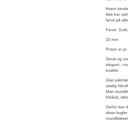
Hvem kender 
ikke har oph
farve på all
Farve: Guld
10 mm.
Prisen er pr
Smuk og uni
elegant, i m
kvalitet.
Glas juletræ
stadig hånd
Man mundblæ
frihånd, elle
Derfor kan 
disse kugler
mundblæsere