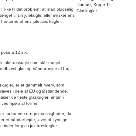
tilbehør
,
Kroge Til
ikke til det problem, at man pludselig
Glaskugler
ænget til sin julekugle, eller ønsker ens
e hætterne af ens juletræs kugler.
.
. pose a 12 stk.
k juletræskugle som står meget
undblæst glas og håndarbejde af høj
skugler, er et gammelt hverv, som
hæves i dele af EU og Østlandende.
ser de fleste glaskugler, enten i
r ved hjælp af forme.
der forkomme uregelmæssigheder, da
 er et håndarbejde, lavet af kyndige
 indenfor glas juletræskugler.