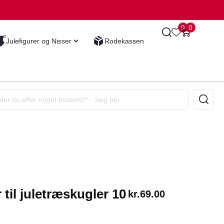
0
0
Julefigurer og Nisser
Rodekassen
til juletræskugler 10
kr.
69.00