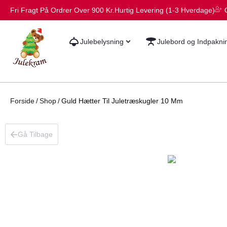
Fri Fragt På Ordrer Over 900 Kr.
Hurtig Levering (1-3 Hverdage)
Julebelysning
Julebord og Indpakni
Forside
/
Shop
/
Guld Hætter Til Juletræskugler 10 Mm
Gå Tilbage